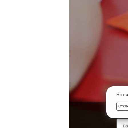
На н
Откл
Сдел
Недвижимость
Гру