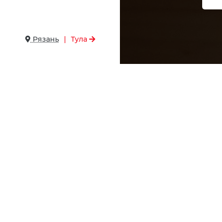
Все права на публикуемые на 
информационный характер и н
планировочные решения, демон
Рязань
|
Тула
Обработка персональных данных, 
персональных данных для распр
Тр
са
У 
ст
пр
То
бо
Ка