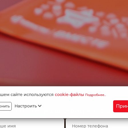
Тема соо
Я не робот
Protected by
ALTCHA
Отправить
Я подтверждаю свое
согласие
на обработку персональных данных, в т. ч. п
ашем сайте используются
cookie-файлы
Подробнее..
на получение рекламной информации. Подробнее об обработке персональн
отношении обработки персональных данных
Прин
Настроить
онить
айте мечту на шаг ближе. Запиш
Ипотека
Акции и скидки
О компании
Вакансии
ппа Компаний «ЕДИНСТВО» © 2026.
Старая версия сайта