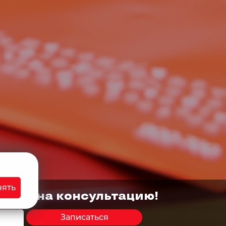
бщения
ри помощи
cookie-файлов
, а также даю
согласие
ых данных вы можете узнать в
Политике в
ять
итесь на консультацию!
Вопросы и ответы
Контакты
Дисконтная программа
Записаться
Мы в соцсетях: