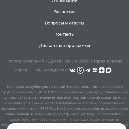
О компании
Вакансии
Вопросы и ответы
Контакты
Дисконтная программа
Группа Компаний «ЕДИНСТВО» © 2026.
Старая версия
сайта
Мы в соцсетях:
Все права на публикуемые на сайте материалы принадлежат ООО
"Группа компаний "ЕДИНСТВО". Любая информация, представленная на
данном сайте, носит исключительно информационный характер и ни
при каких условиях не является публичной офертой, определяемой
положениями статьи 437 ГК РФ. Изображения, фотографии, проектные и
планировочные решения, демонстрирующие будущее состояние и
характеристики объектов, могут не совпадать с фактическими
характеристиками, в т.ч. в связи с внесением Застройщиком изменений