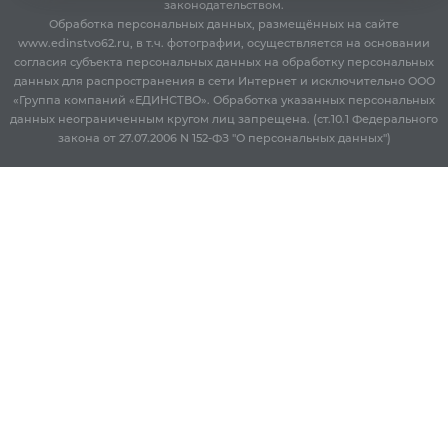
законодательством.
Обработка персональных данных, размещённых на сайте
www.edinstvo62.ru, в т.ч. фотографии, осуществляется на основании
согласия субъекта персональных данных на обработку персональных
данных для распространения в сети Интернет и исключительно ООО
«Группа компаний «ЕДИНСТВО». Обработка указанных персональных
данных неограниченным кругом лиц запрещена. (ст.10.1 Федерального
закона от 27.07.2006 N 152-ФЗ "О персональных данных")