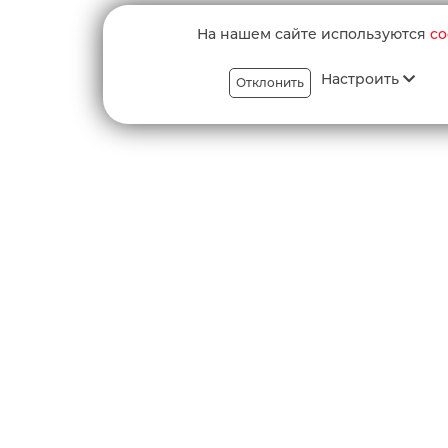
На нашем сайте используются
co
Настроить
Отклонить