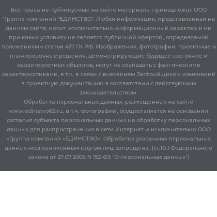
Все права на публикуемые на сайте материалы принадлежат ООО
"Группа компаний "ЕДИНСТВО". Любая информация, представленная на
данном сайте, носит исключительно информационный характер и ни
при каких условиях не является публичной офертой, определяемой
положениями статьи 437 ГК РФ. Изображения, фотографии, проектные и
планировочные решения, демонстрирующие будущее состояние и
характеристики объектов, могут не совпадать с фактическими
характеристиками, в т.ч. в связи с внесением Застройщиком изменений
в проектную документацию в соответствии с действующим
законодательством.
Обработка персональных данных, размещённых на сайте
www.edinstvo62.ru, в т.ч. фотографии, осуществляется на основании
согласия субъекта персональных данных на обработку персональных
данных для распространения в сети Интернет и исключительно ООО
«Группа компаний «ЕДИНСТВО». Обработка указанных персональных
данных неограниченным кругом лиц запрещена. (ст.10.1 Федерального
закона от 27.07.2006 N 152-ФЗ "О персональных данных")