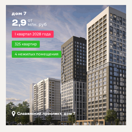
дом 7
2,9
от
млн. руб
I квартал 2028 года
325
квартир
4
нежилых помещения
Cлавянский проспект, дом 7