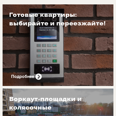
Готовые квартиры:
выбирайте и переезжайте!
Подробнее
Воркаут-площадки и
колясочные