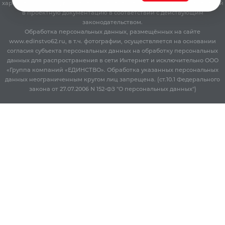
характеристиками, в т.ч. в связи с внесением Застройщиком изменений
в проектную документацию в соответствии с действующим
законодательством.
Обработка персональных данных, размещённых на сайте
www.edinstvo62.ru, в т.ч. фотографии, осуществляется на основании
согласия субъекта персональных данных на обработку персональных
данных для распространения в сети Интернет и исключительно ООО
«Группа компаний «ЕДИНСТВО». Обработка указанных персональных
данных неограниченным кругом лиц запрещена. (ст.10.1 Федерального
закона от 27.07.2006 N 152-ФЗ "О персональных данных")