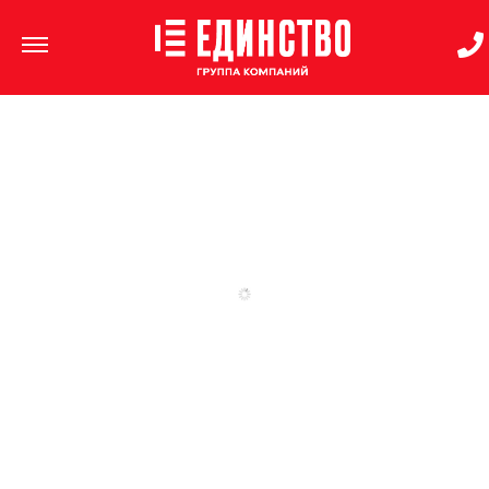
ЖК «Вместе»
2,9
квартиры от
млн руб
Хорошо, когда вместе!