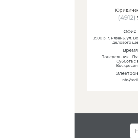
Юридичес
(4912)
Офис 
390013
, г.
Рязань
,
ул. Во
делового це
Время
Понедельник – Пят
Суббота с 1
Воскресен
Электрон
info@edi