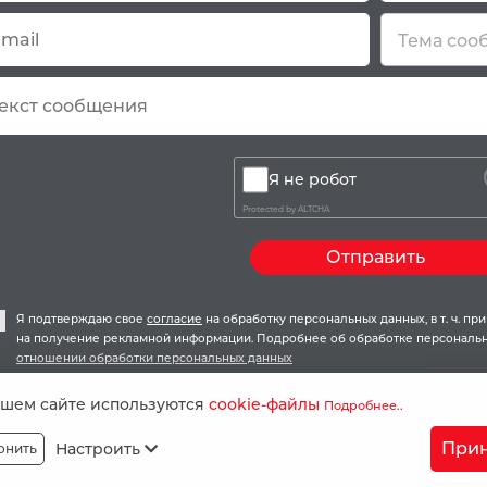
Тема соо
Я не робот
Protected by
ALTCHA
Отправить
Я подтверждаю свое
согласие
на обработку персональных данных, в т. ч. п
на получение рекламной информации. Подробнее об обработке персональн
отношении обработки персональных данных
ашем сайте используются
cookie-файлы
Подробнее..
Ипотека
Акции и скидки
О компании
Вакансии
ппа Компаний «ЕДИНСТВО» © 2026.
Старая версия сайта
Прин
Настроить
онить
сайте материалы принадлежат ООО "Группа компаний "ЕДИНСТВО". Любая