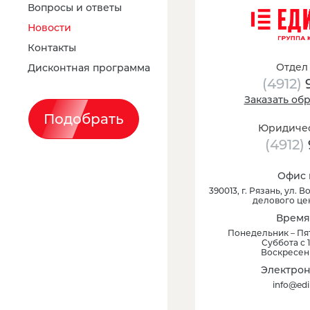
Вопросы и ответы
Новости
Контакты
Отдел
Дисконтная программа
(4912)
Заказать об
Подобрать
Юридичес
(4912)
Офис 
390013
, г.
Рязань
,
ул. Во
делового це
Время
Понедельник – Пят
Суббота с 1
Воскресен
Электрон
info@edi