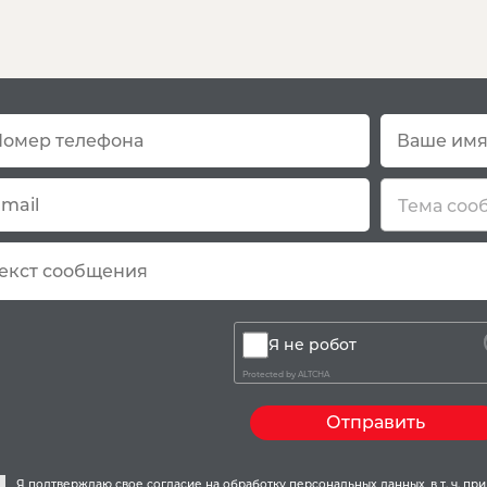
Остались вопро
Тема соо
Я не робот
Protected by
ALTCHA
Отправить
Я подтверждаю свое
согласие
на обработку персональных данных, в т. ч. п