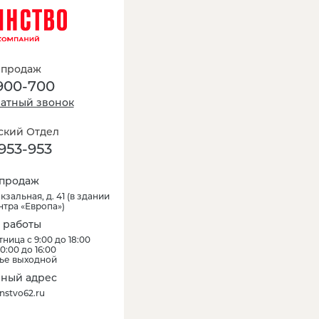
 продаж
900-700
ратный звонок
кий Отдел
953-953
продаж
кзальная, д. 41
(
в здании
нтра «Европа»
)
 работы
ница с 9:00 до 18:00
0:00 до 16:00
ье выходной
ный адрес
nstvo62.ru