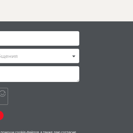
сы?
бщения
ри помощи
cookie-файлов
, а также даю
согласие