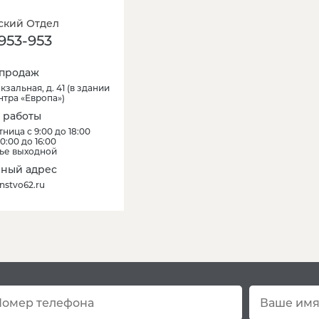
кий Отдел
953-953
продаж
кзальная, д. 41
(
в здании
нтра «Европа»
)
 работы
ница с 9:00 до 18:00
0:00 до 16:00
ье выходной
ный адрес
nstvo62.ru
Остались вопро