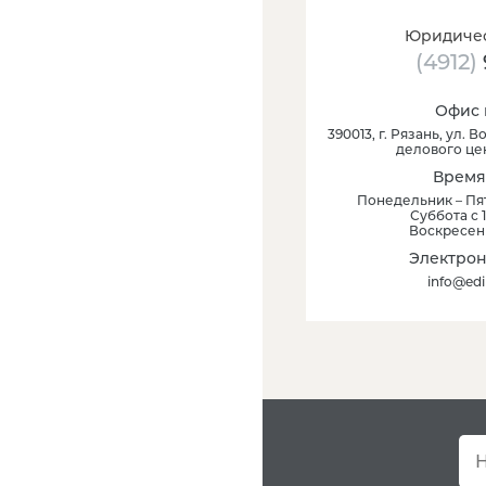
Юридичес
(4912)
Офис 
390013
, г.
Рязань
,
ул. Во
делового це
Время
Понедельник – Пят
Суббота с 1
Воскресен
Электрон
info@edi