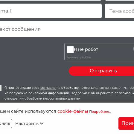
Тема соо
Я не робот
Protected by
ALTCHA
Отправить
Я подтверждаю свое
согласие
на обработку персональных данных, в т. ч. п
на получение рекламной информации. Подробнее об обработке персональн
отношении обработки персональных данных
ашем сайте используются
cookie-файлы
Подробнее..
Ипотека
Акции и скидки
О компании
Вакансии
ппа Компаний «ЕДИНСТВО» © 2026.
Старая версия сайта
Прин
Настроить
онить
сайте материалы принадлежат ООО "Группа компаний "ЕДИНСТВО". Любая