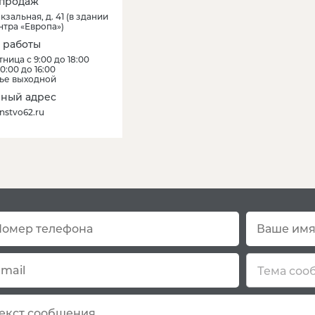
продаж
кзальная, д. 41
(
в здании
нтра «Европа»
)
 работы
ница с 9:00 до 18:00
0:00 до 16:00
ье выходной
ный адрес
nstvo62.ru
Остались вопро
Тема соо