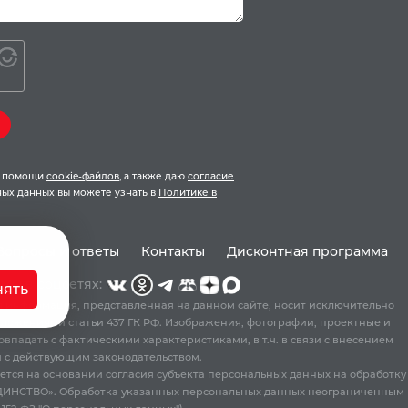
ри помощи
cookie-файлов
, а также даю
согласие
ых данных вы можете узнать в
Политике в
Вопросы и ответы
Контакты
Дисконтная программа
Мы в соцсетях:
ять
 информация, представленная на данном сайте, носит исключительно
ложениями статьи 437 ГК РФ. Изображения, фотографии, проектные и
падать с фактическими характеристиками, в т.ч. в связи с внесением
 с действующим законодательством.
яется на основании согласия субъекта персональных данных на обработку
ЕДИНСТВО». Обработка указанных персональных данных неограниченным