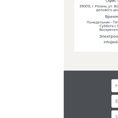
Офис 
390013
, г.
Рязань
,
ул. Во
делового це
Время
Понедельник – Пят
Суббота с 1
Воскресен
Электрон
info@edi