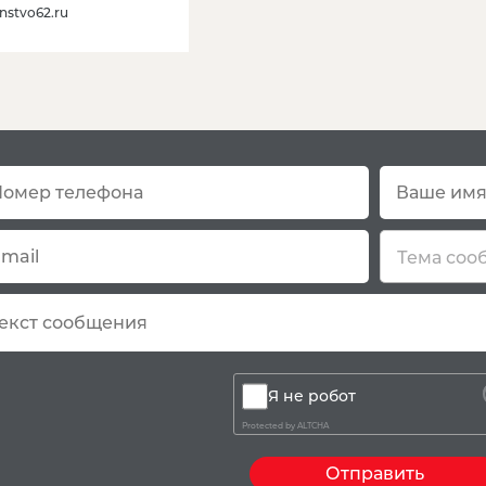
nstvo62.ru
Остались вопро
Тема соо
Я не робот
Protected by
ALTCHA
Отправить